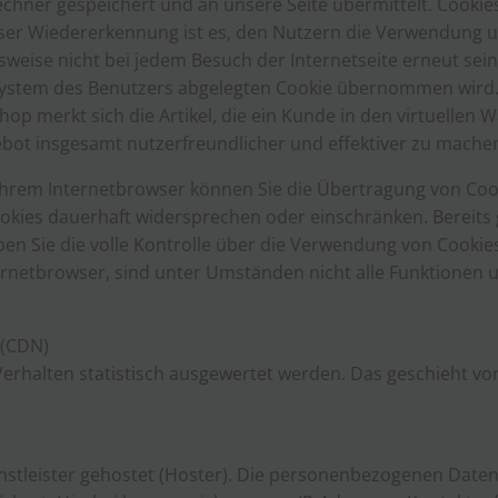
chner gespeichert und an unsere Seite übermittelt. Cooki
ser Wiedererkennung ist es, den Nutzern die Verwendung uns
lsweise nicht bei jedem Besuch der Internetseite erneut sei
stem des Benutzers abgelegten Cookie übernommen wird. Ein
p merkt sich die Artikel, die ein Kunde in den virtuellen W
ebot insgesamt nutzerfreundlicher und effektiver zu mache
Ihrem Internetbrowser können Sie die Übertragung von Coo
okies dauerhaft widersprechen oder einschränken. Bereits
n Sie die volle Kontrolle über die Verwendung von Cookies.
rnetbrowser, sind unter Umständen nicht alle Funktionen u
 (CDN)
Verhalten statistisch ausgewertet werden. Das geschieht v
stleister gehostet (Hoster). Die personenbezogenen Daten,