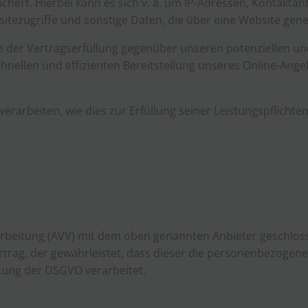
chert. Hierbei kann es sich v. a. um IP-Adressen, Kontakt
tezugriffe und sonstige Daten, die über eine Website gene
 der Vertragserfüllung gegenüber unseren potenziellen und 
hnellen und effizienten Bereitstellung unseres Online-Ange
erarbeiten, wie dies zur Erfüllung seiner Leistungspflichte
rbeitung (AVV) mit dem oben genannten Anbieter geschloss
rtrag, der gewährleistet, dass dieser die personenbezoge
tung der DSGVO verarbeitet.