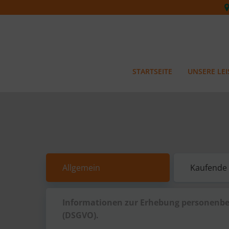
Zum
Inhalt
springen
STARTSEITE
UNSERE LE
Allgemein
Kaufende 
Informationen zur Erhebung personenbez
(DSGVO).