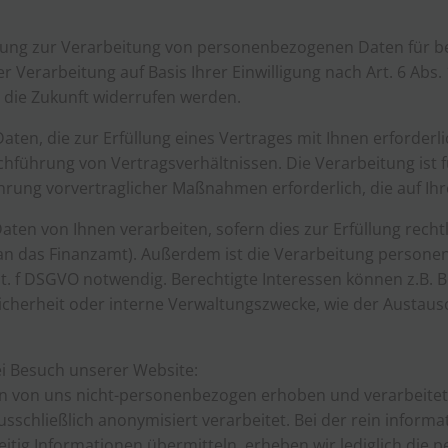
lligung zur Verarbeitung von personenbezogenen Daten für b
 Verarbeitung auf Basis Ihrer Einwilligung nach Art. 6 Abs. 
r die Zukunft widerrufen werden.
n, die zur Erfüllung eines Vertrages mit Ihnen erforderlich i
ührung von Vertragsverhältnissen. Die Verarbeitung ist für
hrung vorvertraglicher Maßnahmen erforderlich, die auf Ihr
 von Ihnen verarbeiten, sofern dies zur Erfüllung rechtlich
ng an das Finanzamt). Außerdem ist die Verarbeitung perso
 lit. f DSGVO notwendig. Berechtigte Interessen können z.
icherheit oder interne Verwaltungszwecke, wie der Austaus
i Besuch unserer Website:
n von uns nicht-personenbezogen erhoben und verarbeite
ausschließlich anonymisiert verarbeitet. Bei der rein infor
weitig Informationen übermitteln, erheben wir lediglich di