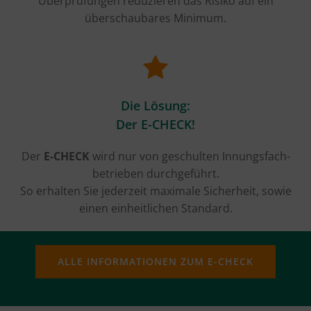
Überprüfungen reduzieren das Risiko
auf ein
überschaubares Minimum.
Die Lösung:
Der E-CHECK!
Der
E-CHECK
wird nur von geschulten Innungsfach-
betrieben durchgeführt.
So erhalten Sie jederzeit maximale Sicherheit, sowie
einen einheitlichen Standard.
ALLE INFORMATIONEN ZUM E-CHECK