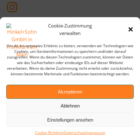
Cookie-Zustimmung
verwalten
Um dir ein optimales Erlebnis zu bieten, verwenden wir Technologien wie
Cookies, um Geräteinformationen zu speichern und/oder darauf
zuzugreifen. Wenn du diesen Technologien zustimmst, können wir Daten
wie das Surfverhalten oder eindeutige IDs auf dieser Website
verarbeiten. Wenn du deine Zustimmung nicht erteilst oder zurückziehst,
können bestimmte Merkmale und Funktionen beeinträchtigt werden.
Akzeptieren
Impressum
Downloads
Datenschutz
Ablehnen
Cookie-Richtlinie (EU)
Hinweisgeber-Kanal
Einstellungen ansehen
Ein Unternehmen der Moog Holding GmbH
2026 Hinkel +
©
Sohn GmbH
Cookie-Richtlinie
Datenschutz
Impressum